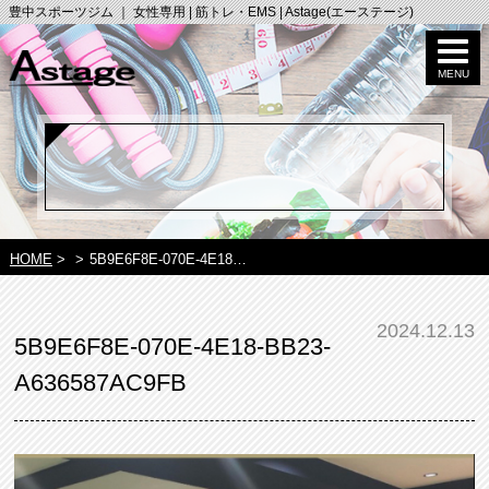
豊中スポーツジム ｜ 女性専用 | 筋トレ・EMS | Astage(エーステージ)
HOME
>
>
5B9E6F8E-070E-4E18…
2024.12.13
5B9E6F8E-070E-4E18-BB23-
A636587AC9FB