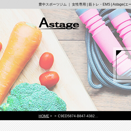
豊中スポーツジム ｜ 女性専用 | 筋トレ・EMS | Astage(
HOME
>
>
C9ED5874-B847-4382…