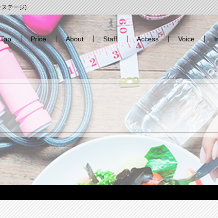
エーステージ)
Top
Price
About
Staff
Access
Voice
I