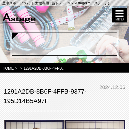
豊中スポーツジム ｜ 女性専用 | 筋トレ・EMS | Astage(エーステージ)
HOME
>
>
1291A2DB-8B6F-4FFB…
2024.12.06
1291A2DB-8B6F-4FFB-9377-
195D14B5A97F