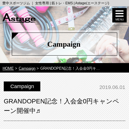
豊中スポーツジム ｜ 女性専用 | 筋トレ・EMS | Astage(エーステージ)
Campaign
HOME
>
Campaign
>
GRANDOPEN記念！入会金0円キ…
Campaign
2019.06.01
GRANDOPEN記念！入会金0円キャンペ
ーン開催中♬