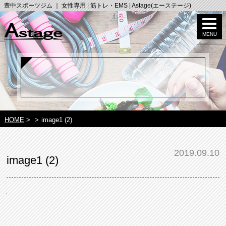
豊中スポーツジム ｜ 女性専用 | 筋トレ・EMS | Astage(エーステージ)
HOME
>
>
image1 (2)
2019.09.10
image1 (2)