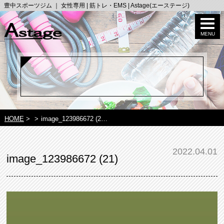
豊中スポーツジム ｜ 女性専用 | 筋トレ・EMS | Astage(エーステージ)
HOME
>
>
image_123986672 (2…
2022.04.01
image_123986672 (21)