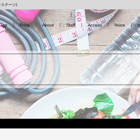
エーステージ)
Top
Price
About
Staff
Access
Voice
I