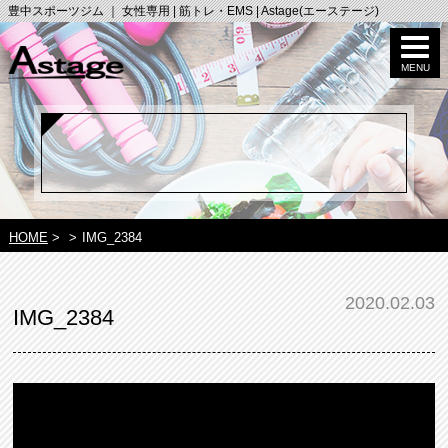
豊中スポーツジム ｜ 女性専用 | 筋トレ・EMS | Astage(エーステージ)
HOME
>
>
IMG_2384
2020.02.03
IMG_2384