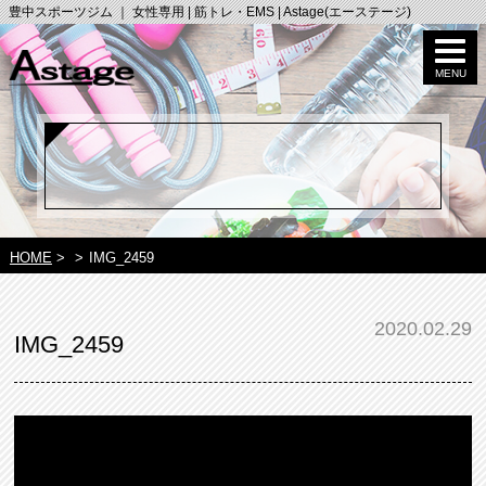
豊中スポーツジム ｜ 女性専用 | 筋トレ・EMS | Astage(エーステージ)
HOME
>
>
IMG_2459
2020.02.29
IMG_2459