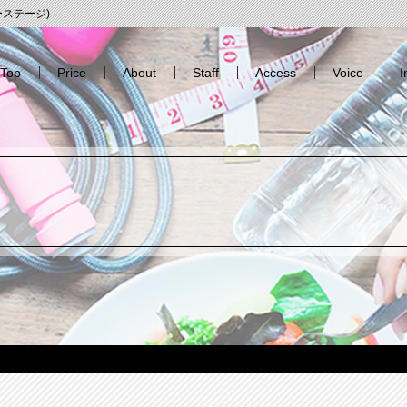
エーステージ)
Top
Price
About
Staff
Access
Voice
I