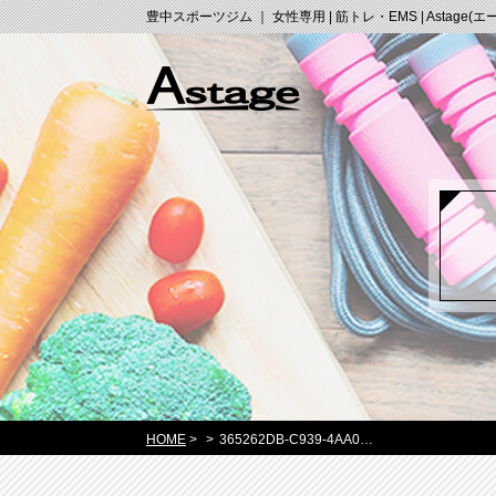
豊中スポーツジム ｜ 女性専用 | 筋トレ・EMS | Astage(
HOME
>
>
365262DB-C939-4AA0…