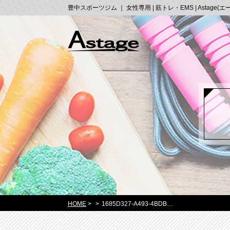
豊中スポーツジム ｜ 女性専用 | 筋トレ・EMS | Astage(
HOME
>
>
1685D327-A493-4BDB…