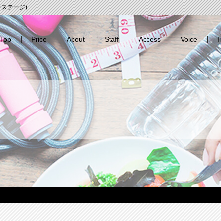
エーステージ)
Top
Price
About
Staff
Access
Voice
I