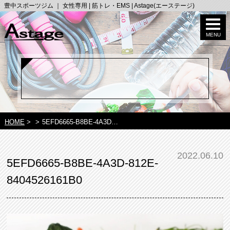
豊中スポーツジム ｜ 女性専用 | 筋トレ・EMS | Astage(エーステージ)
HOME
>
>
5EFD6665-B8BE-4A3D…
2022.06.10
5EFD6665-B8BE-4A3D-812E-
8404526161B0