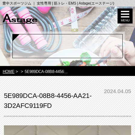
豊中スポーツジム ｜ 女性専用 | 筋トレ・EMS | Astage(エーステージ)
HOME
>
>
5E989DCA-08B8-4456…
2024.04.05
5E989DCA-08B8-4456-AA21-
3D2AFC9119FD