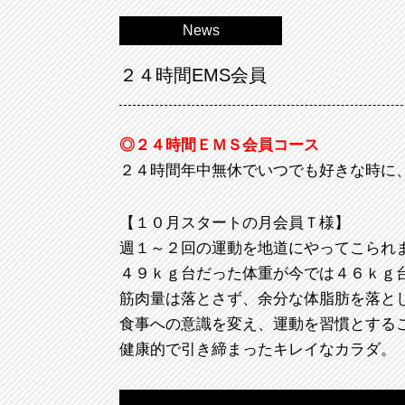
News
２４時間EMS会員
◎２４時間ＥＭＳ会員コース
２４時間年中無休でいつでも好きな時に
【１０月スタートの月会員Ｔ様】
週１～２回の運動を地道にやってこられ
４９ｋｇ台だった体重が今では４６ｋｇ
筋肉量は落とさず、余分な体脂肪を落と
食事への意識を変え、運動を習慣とする
健康的で引き締まったキレイなカラダ。