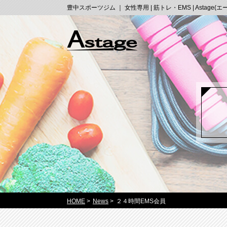
豊中スポーツジム ｜ 女性専用 | 筋トレ・EMS | Astage(
HOME
>
News
>
２４時間EMS会員