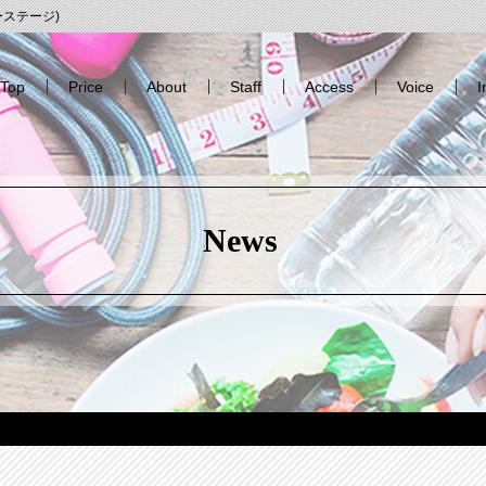
エーステージ)
Top
Price
About
Staff
Access
Voice
I
News