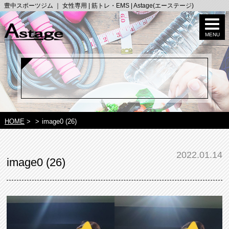
豊中スポーツジム ｜ 女性専用 | 筋トレ・EMS | Astage(エーステージ)
HOME
>
>
image0 (26)
2022.01.14
image0 (26)