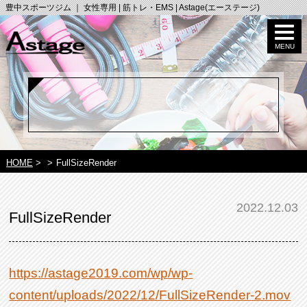
豊中スポーツジム ｜ 女性専用 | 筋トレ・EMS | Astage(エーステージ)
HOME
>
>
FullSizeRender
2022.12.03
FullSizeRender
https://astage2019.com/wp/wp-
content/uploads/2022/12/FullSizeRender-2.mov