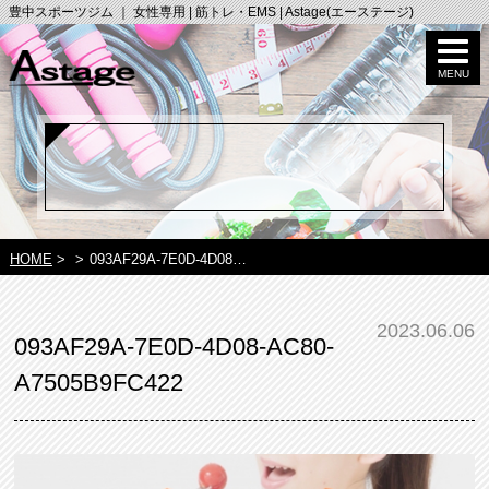
豊中スポーツジム ｜ 女性専用 | 筋トレ・EMS | Astage(エーステージ)
HOME
>
>
093AF29A-7E0D-4D08…
2023.06.06
093AF29A-7E0D-4D08-AC80-
A7505B9FC422