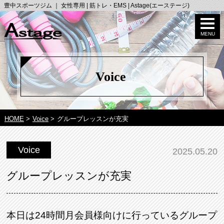
豊中スポーツジム ｜ 女性専用 | 筋トレ・EMS | Astage(エーステージ)
Voice
HOME
>
Voice
>
グループレッスンが充実
Voice
2025.05.20
グループレッスンが充実
本日は24時間月会員様向けに行っているグループ