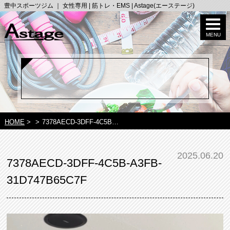
豊中スポーツジム ｜ 女性専用 | 筋トレ・EMS | Astage(エーステージ)
HOME
>
>
7378AECD-3DFF-4C5B…
2025.06.20
7378AECD-3DFF-4C5B-A3FB-
31D747B65C7F