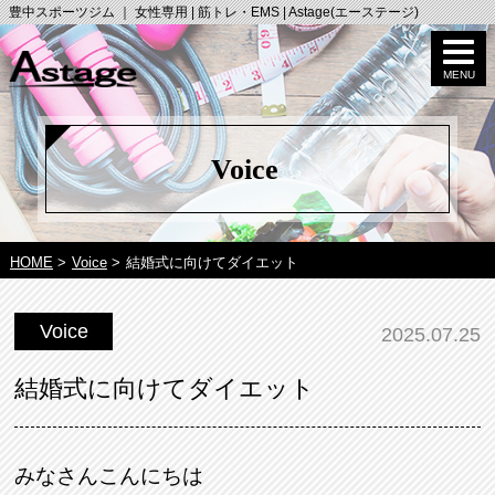
豊中スポーツジム ｜ 女性専用 | 筋トレ・EMS | Astage(エーステージ)
Voice
HOME
>
Voice
>
結婚式に向けてダイエット
Voice
2025.07.25
結婚式に向けてダイエット
みなさんこんにちは