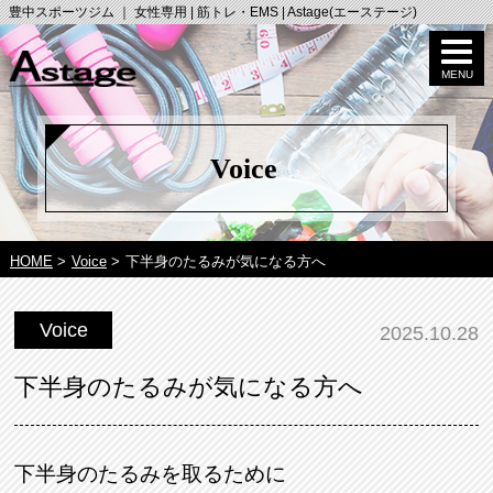
豊中スポーツジム ｜ 女性専用 | 筋トレ・EMS | Astage(エーステージ)
Voice
HOME
>
Voice
>
下半身のたるみが気になる方へ
Voice
2025.10.28
下半身のたるみが気になる方へ
下半身のたるみを取るために