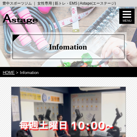
豊中スポーツジム ｜ 女性専用 | 筋トレ・EMS | Astage(エーステージ)
Infomation
HOME
>
Infomation