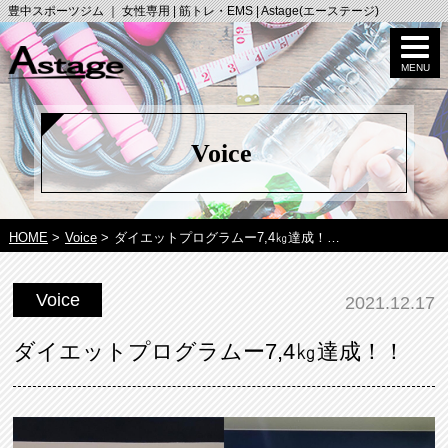
豊中スポーツジム ｜ 女性専用 | 筋トレ・EMS | Astage(エーステージ)
Voice
HOME
>
Voice
>
ダイエットプログラムー7,4㎏達成！…
Voice
2021.12.17
ダイエットプログラムー7,4㎏達成！！